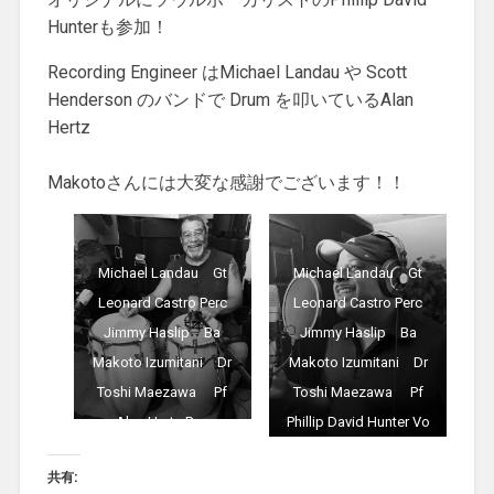
Hunterも参加！
Recording Engineer はMichael Landau や Scott
Henderson のバンドで Drum を叩いているAlan
Hertz
Makotoさんには大変な感謝でございます！！
Michael Landau Gt
Michael Landau Gt
Leonard Castro Perc
Leonard Castro Perc
‎Jimmy Haslip Ba
‎Jimmy Haslip Ba
Makoto Izumitani Dr
Makoto Izumitani Dr
Toshi Maezawa Pf
Toshi Maezawa Pf
Alan Hertz Rec
Phillip David Hunter Vo
Alan Hertz Rec
共有: