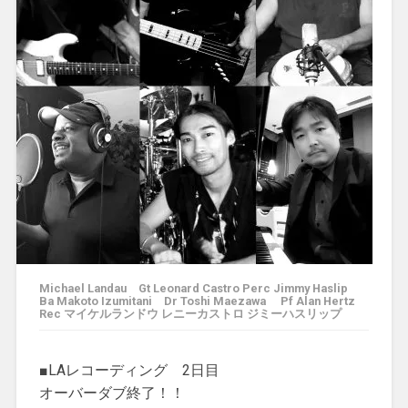
Michael Landau Gt Leonard Castro Perc ‎Jimmy Haslip
Ba Makoto Izumitani Dr Toshi Maezawa Pf Alan Hertz
Rec マイケルランドウ レニーカストロ ジミーハスリップ
■LAレコーディング 2日目
オーバーダブ終了！！