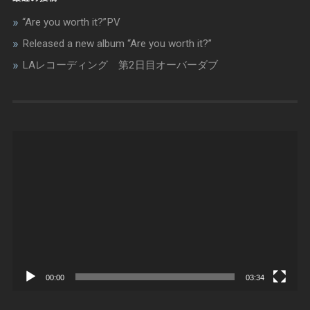
き
ま
す
“Are you worth it?”PV
)
Released a new album “Are you worth it?”
LAレコーディング 第2日目オーバーダブ
動
画
プ
レ
ー
ヤ
ー
00:00
03:34