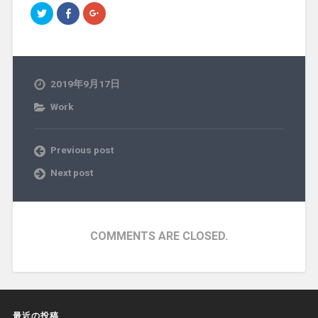
ク
F
ク
リ
a
リ
ッ
c
ッ
ク
e
ク
し
b
し
て
o
て
T
o
G
w
k
o
i
で
o
2019年9月17日
t
共
g
t
有
l
e
す
e
Work
r
る
+
で
に
で
共
は
共
有
ク
有
(
リ
(
Previous post
新
ッ
新
し
ク
し
Next post
い
し
い
ウ
て
ウ
ィ
く
ィ
ン
だ
ン
ド
さ
ド
ウ
い
ウ
で
(
で
開
新
開
COMMENTS ARE CLOSED.
き
し
き
ま
い
ま
す
ウ
す
)
ィ
)
ン
ド
ウ
で
開
最近の投稿